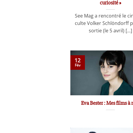
curiosité »
See Mag a rencontré le ci
culte Volker Schlöndorff p
sortie (le 5 avril) [...]
12
Fév
Eva Bester : Mes films à