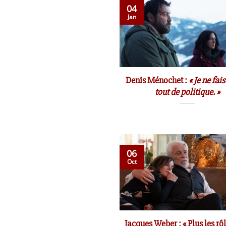
04
Jan
Denis Ménochet :
« Je ne fai
tout de politique. »
06
Oct
Jacques Weber : « Plus les rô