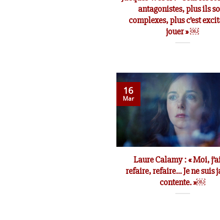
antagonistes, plus ils s
complexes, plus c’est excit
jouer » ￼
16
Mar
Laure Calamy : « Moi, j’
refaire, refaire… Je ne suis
contente. »￼