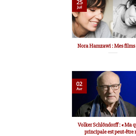
25
Juil
Nora Hamzawi : Mes films
02
Avr
Volker Schlöndorff : « Ma q
principale est peut-être