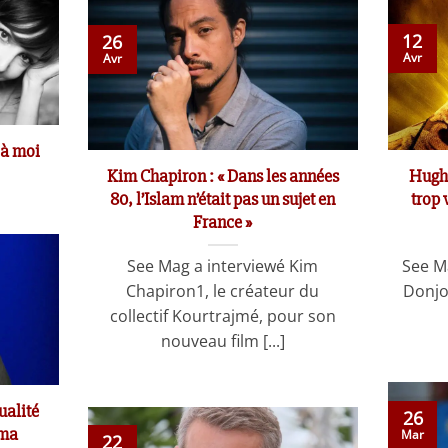
12
26
Avr
Avr
 à moi
Kim Chapiron : « Dans les années
Hugh 
80, l’Islam n’était pas un sujet en
trop 
France »
See Mag a interviewé Kim
See M
Chapiron1, le créateur du
Donjo
collectif Kourtrajmé, pour son
nouveau film [...]
ualité
26
 ma
Mar
22