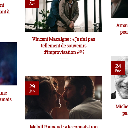
Avr
ont
ant à
Arnau
peu
Vincent Macaigne : « Je n’ai pas
tellement de souvenirs
d’improvisation »￼
24
Fév
29
Jan
aime
 jamais
Michel
pa
Melvil Poupaud : « Je connais trop