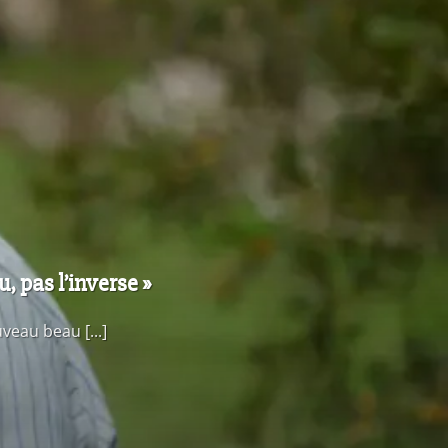
, pas l’inverse »
veau beau [...]