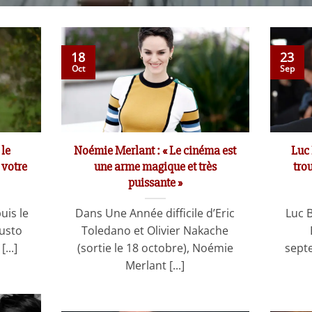
18
23
Oct
Sep
 le
Noémie Merlant : « Le cinéma est
Luc 
 votre
une arme magique et très
tro
puissante »
uis le
Dans Une Année difficile d’Eric
Luc 
iusto
Toledano et Olivier Nakache
...]
(sortie le 18 octobre), Noémie
sept
Merlant [...]