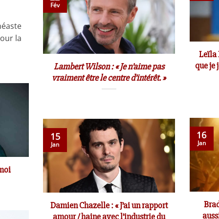
Fév
néaste
our la
Leïla 
que je 
Lambert Wilson : « Je n’aime pas
vraiment être le centre d’intérêt. »
16
15
Jan
Jan
 moi
Brad
Damien Chazelle : « J’ai un rapport
auss
amour / haine avec l’industrie du