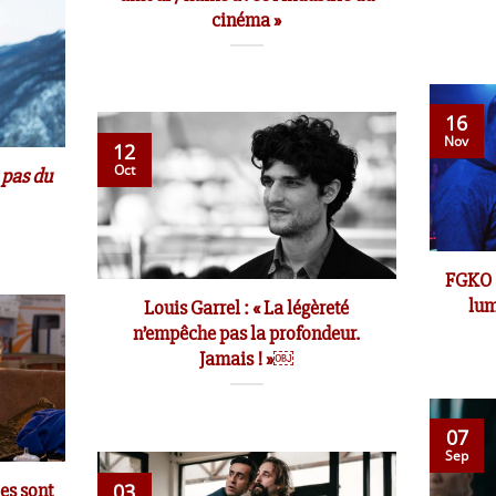
cinéma »
16
Nov
12
Oct
s pas du
FGKO 
lum
Louis Garrel : « La légèreté
n’empêche pas la profondeur.
Jamais ! »￼
07
Sep
les sont
03