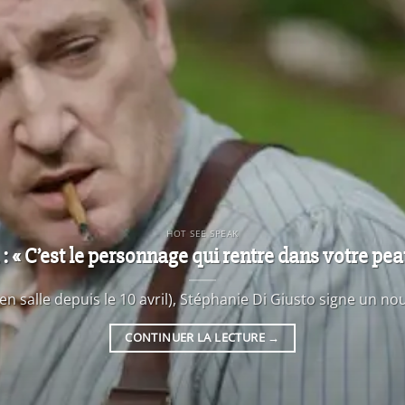
HOT SEE SPEAK
 « C’est le personnage qui rentre dans votre peau
en salle depuis le 10 avril), Stéphanie Di Giusto signe un nou
CONTINUER LA LECTURE
→