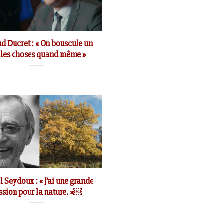
d Ducret : « On bouscule un
 les choses quand même »
 Seydoux : « J’ai une grande
ssion pour la nature. »￼