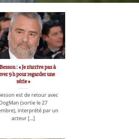
Besson : « Je n’arrive pas à
uver 9 h pour regarder une
série »
Besson est de retour avec
DogMan (sortie le 27
embre), interprété par un
acteur [...]