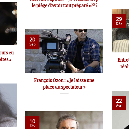
le piège d’avoir tout préparé » ￼
29
Déc
20
Sep
jours eu
ires »
Entre
réal
François Ozon : « Je laisse une
place au spectateur »
22
Avr
10
Fév