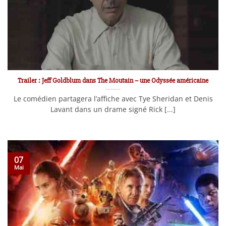
Trailer : Jeff Goldblum dans The Moutain – une Odyssée américaine
Le comédien partagera l’affiche avec Tye Sheridan et Denis
Lavant dans un drame signé Rick [...]
07
Mai