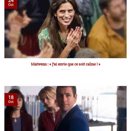
24
Oct
Maïwenn : « J’ai envie que ce soit calme ! »
18
Oct