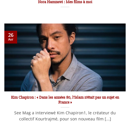
Nora Hamzawi : Mes films à moi
26
Avr
Kim Chapiron : « Dans les années 80, l’Islam n’était pas un sujet en
France »
See Mag a interviewé Kim Chapiron1, le créateur du
collectif Kourtrajmé, pour son nouveau film [...]