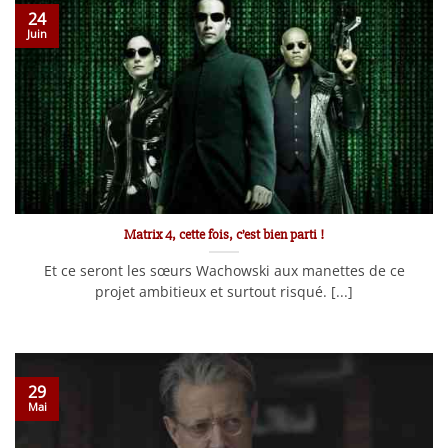
24
Juin
Matrix 4, cette fois, c’est bien parti !
Et ce seront les sœurs Wachowski aux manettes de ce
projet ambitieux et surtout risqué. [...]
29
Mai