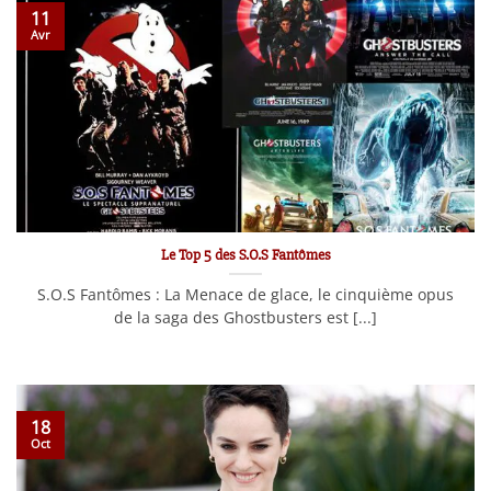
11
Avr
Le Top 5 des S.O.S Fantômes
S.O.S Fantômes : La Menace de glace, le cinquième opus
de la saga des Ghostbusters est [...]
18
Oct