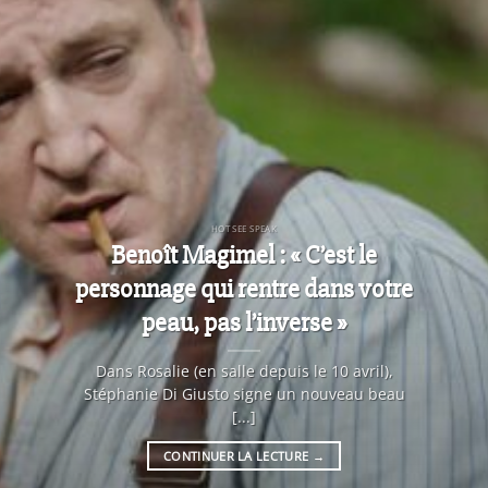
HOT SEE SPEAK
Benoît Magimel : « C’est le
personnage qui rentre dans votre
peau, pas l’inverse »
Dans Rosalie (en salle depuis le 10 avril),
Stéphanie Di Giusto signe un nouveau beau
[...]
CONTINUER LA LECTURE
→