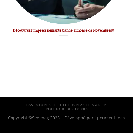
Découvrez l’impressionnante bande-annonce de Novembre￼
L’AVENTURE SEE
DÉCOUVREZ SEE-MAG.FR
POLITIQUE DE COOKIES
Copyright ©See mag 2026 | Développé par
1pourcent.tech