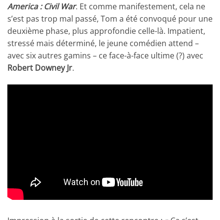
America : Civil War
. Et comme manifestement, cela ne
s’est pas trop mal passé, Tom a été convoqué pour une
deuxième phase, plus approfondie celle-là. Impatient,
stressé mais déterminé, le jeune comédien attend –
avec six autres gamins – ce face-à-face ultime (?) avec
Robert Downey Jr
.