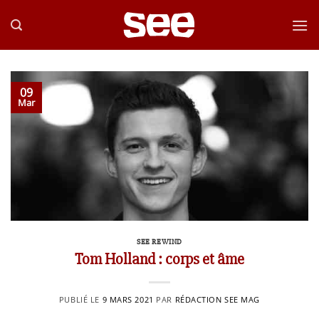
Passer
au
contenu
09
Mar
SEE REWIND
Tom Holland : corps et âme
PUBLIÉ LE
9 MARS 2021
PAR
RÉDACTION SEE MAG