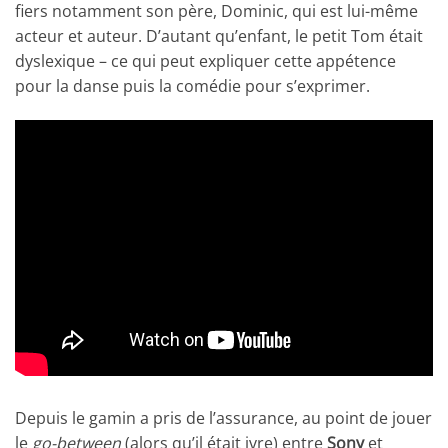
fiers notamment son père, Dominic, qui est lui-même
acteur et auteur. D’autant qu’enfant, le petit Tom était
dyslexique – ce qui peut expliquer cette appétence
pour la danse puis la comédie pour s’exprimer.
Depuis le gamin a pris de l’assurance, au point de jouer
le
go-between
(alors qu’il était ivre) entre
Sony
et