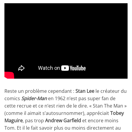
Reste un problème cependant :
Stan Lee
le créateur du
comics
Spider-Man
en 1962 n’est pas super fan de
cette recrue et ce n’est rien de le dire. « Stan The Man »
(comme il aimait s’autosurnommer), appréciait
Tobey
Maguire
, pas trop
Andrew Garfield
et encore moins
Tom. Et il le fait savoir plus ou moins directement au