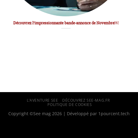
Découvrez l’impressionnante bande-annonce de Novembre￼
L’AVENTURE SEE
DÉCOUVREZ SEE-MAG.FR
POLITIQUE DE COOKIES
Copyright ©See mag 2026 | Développé par
1pourcent.tech