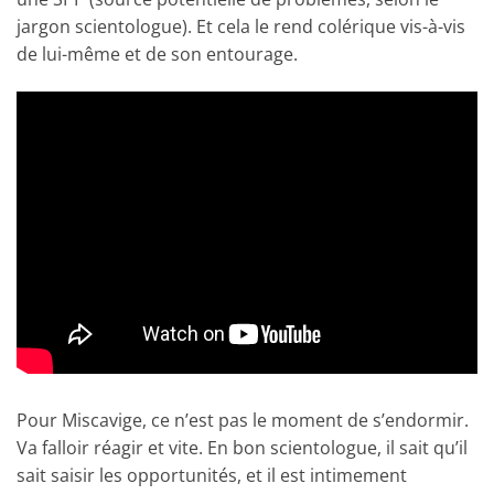
jargon scientologue). Et cela le rend colérique vis-à-vis
de lui-même et de son entourage.
Pour Miscavige, ce n’est pas le moment de s’endormir.
Va falloir réagir et vite. En bon scientologue, il sait qu’il
sait saisir les opportunités, et il est intimement