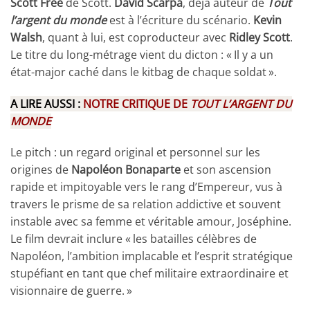
Scott Free
de Scott.
David Scarpa
, déjà auteur de
Tout
l’argent du monde
est à l’écriture du scénario.
Kevin
Walsh
, quant à lui, est coproducteur avec
Ridley Scott
.
Le titre du long-métrage vient du dicton : « Il y a un
état-major caché dans le kitbag de chaque soldat ».
A LIRE AUSSI :
NOTRE CRITIQUE DE
TOUT L’ARGENT DU
MONDE
Le pitch : un regard original et personnel sur les
origines de
Napoléon Bonaparte
et son ascension
rapide et impitoyable vers le rang d’Empereur, vus à
travers le prisme de sa relation addictive et souvent
instable avec sa femme et véritable amour, Joséphine.
Le film devrait inclure « les batailles célèbres de
Napoléon, l’ambition implacable et l’esprit stratégique
stupéfiant en tant que chef militaire extraordinaire et
visionnaire de guerre. »