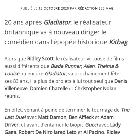
PUBLIÉ LE
15 OCTOBRE 2020
PAR
RÉDACTION SEE MAG
20 ans après
Gladiator
, le réalisateur
britannique va à nouveau diriger le
comédien dans l’épopée historique
Kitbag
.
Alors que
Ridley Scott
, le réalisateur virtuose de films
aussi différents que
Blade Runner
,
Alien
,
Thelma &
Louise
ou encore
Gladiator
, va prochainement fêter
ses 83 ans, il a plus de projets à lui tout seul que
Denis
Villeneuve
,
Damien Chazelle
et
Christopher Nolan
réunis.
En effet, venant à peine de terminer le tournage de
The
Last Duel
avec
Matt Damon
,
Ben Affleck
et
Adam
Driver
, et avant d’entamer le biopic
Gucci
avec
Lady
Gaga
,
Robert De Niro
Jared Leto
et
Al Pacino
,
Ridley