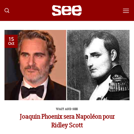
Passer
au
contenu
15
Oct
WAIT AND SEE
Joaquin Phoenix sera Napoléon pour
Ridley Scott