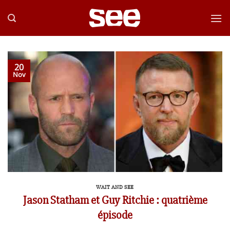
Passer
au
contenu
20
Nov
WAIT AND SEE
Jason Statham et Guy Ritchie : quatrième
épisode