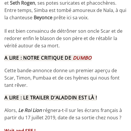
et
Seth Rogen
, ses potes suricates et phacochères.
Entre temps, Simba est tombé amoureux de Nala, à qui
la chanteuse
Beyonce
prête ici sa voix.
Il est bien convaincu de détrôner son oncle Scar et de
redorer enfin le blason de son père et de rétablir la
vérité autour de sa mort.
A LIRE : NOTRE CRITIQUE DE
DUMBO
Cette bande-annonce donne un premier aperçu de
Scar, Timon, Pumbaa et de ces hyènes qui nous font
tant rêver.
A LIRE : LE TRAILER D’ALADDIN EST LÀ !
Alors,
Le Roi Lion
régnera-t-il sur les écrans français à
partir du 17 juillet 2019, date de sa sortie chez nous ?
Wait and SEE !