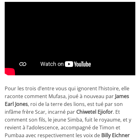
Pour les trois d’entre vous qui ignorent l’histoire, elle
raconte comment Mufasa, joué à nouveau par
James
Earl Jones
, roi de la terre des lions, est tué par son
infâme frère Scar, incarné par
Chiwetel Ejiofor
. Et
comment son fils, le jeune Simba, fuit le royaume, et y
revient à l’adolescence, accompagné de Timon et
Pumbaa avec respectivement les voix de
Billy Eichner