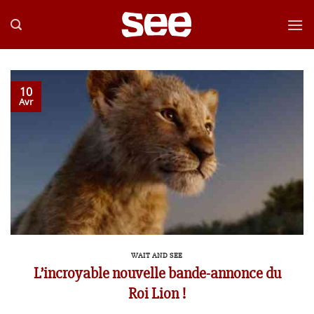
Passer
au
contenu
10
Avr
WAIT AND SEE
L’incroyable nouvelle bande-annonce du
Roi Lion !