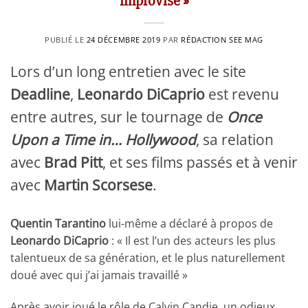
improvisé »
PUBLIÉ LE
24 DÉCEMBRE 2019
PAR
RÉDACTION SEE MAG
Lors d’un long entretien avec le site
Deadline
,
Leonardo DiCaprio
est revenu
entre autres, sur le tournage de
Once
Upon a Time in… Hollywood
, sa relation
avec
Brad Pitt
, et ses films passés et à venir
avec
Martin Scorsese
.
Quentin Tarantino
lui-même a déclaré à propos de
Leonardo DiCaprio
: « Il est l’un des acteurs les plus
talentueux de sa génération, et le plus naturellement
doué avec qui j’ai jamais travaillé »
Après avoir joué le rôle de Calvin Candie, un odieux