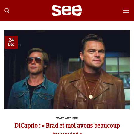
Passer
au
contenu
24
Déc
WAIT AND SEE
DiCaprio : « Brad et moi avons beaucoup