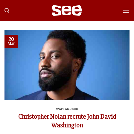
Passer
au
contenu
20
Mar
WAIT AND SEE
Christopher Nolan recrute John David
Washington