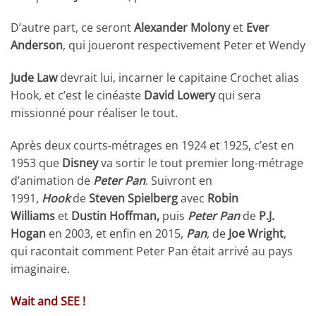
D’autre part, ce seront
Alexander Molony
et
Ever
Anderson
, qui joueront respectivement Peter et Wendy
Jude Law
devrait lui, incarner le capitaine Crochet alias
Hook, et c’est le cinéaste
David Lowery
qui sera
missionné pour réaliser le tout.
Après deux courts-métrages en 1924 et 1925, c’est en
1953 que
Disney
va sortir le tout premier long-métrage
d’animation de
Peter Pan
. Suivront en
1991,
Hook
de
Steven Spielberg
avec
Robin
Williams
et
Dustin Hoffman,
puis
Peter Pan
de
P.J.
Hogan
en 2003, et enfin en 2015,
Pan
, de
Joe Wright
,
qui racontait comment Peter Pan était arrivé au pays
imaginaire.
Wait and SEE !