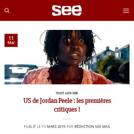
Passer
au
contenu
11
Mar
WAIT AND SEE
US de Jordan Peele : les premières
critiques !
PUBLIÉ LE
11 MARS 2019
PAR
RÉDACTION SEE MAG