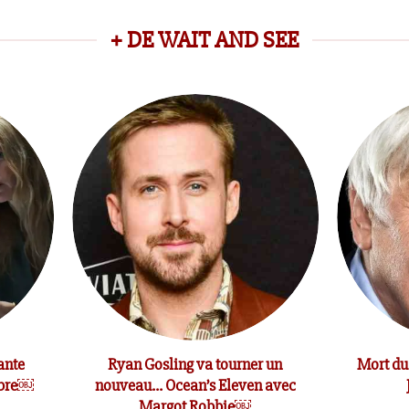
+ DE WAIT AND SEE
ante
Ryan Gosling va tourner un
Mort du
mbre￼
nouveau… Ocean’s Eleven avec
Margot Robbie￼