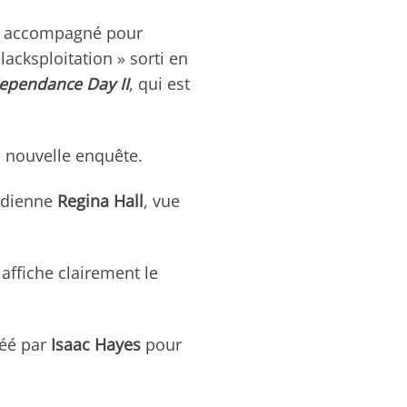
onc accompagné pour
lacksploitation » sorti en
ependance Day II
, qui est
e nouvelle enquête.
édienne
Regina Hall
, vue
 affiche clairement le
réé par
Isaac Hayes
pour