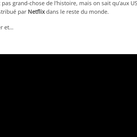
 pas grand-chose de l’histoire, mais on sait qu’aux US,
istribué par
Netflix
dans le reste du monde.
er et…