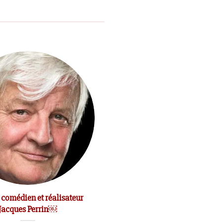
 comédien et réalisateur
Le comédien Michel Bouquet e
Jacques Perrin￼
mort￼