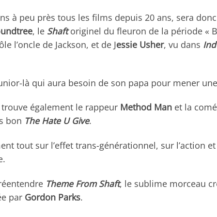
ans à peu près tous les films depuis 20 ans, sera d
oundtree
, le
Shaft
originel du fleuron de la période « B
ôle l’oncle de Jackson, et de J
essie Usher
, vu dans
Ind
 junior-là qui aura besoin de son papa pour mener un
n trouve également le rappeur
Method Man
et la com
ès bon
The Hate U Give
.
ent tout sur l’effet trans-générationnel, sur l’action et
e.
 réentendre
Theme From Shaft
, le sublime morceau c
sée par
Gordon Parks
.