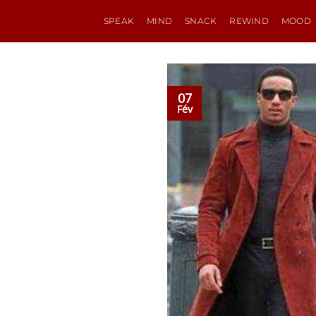
Passer
SPEAK
MIND
SNACK
REWIND
MOOD
au
contenu
07
Fév