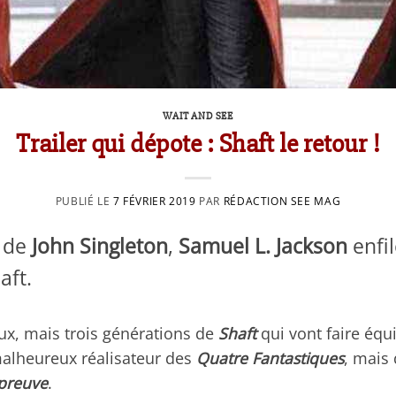
WAIT AND SEE
Trailer qui dépote : Shaft le retour !
PUBLIÉ LE
7 FÉVRIER 2019
PAR
RÉDACTION SEE MAG
m de
John Singleton
,
Samuel L. Jackson
enfil
aft.
eux, mais trois générations de
Shaft
qui vont faire équ
malheureux réalisateur des
Quatre Fantastiques
, mais
épreuve
.