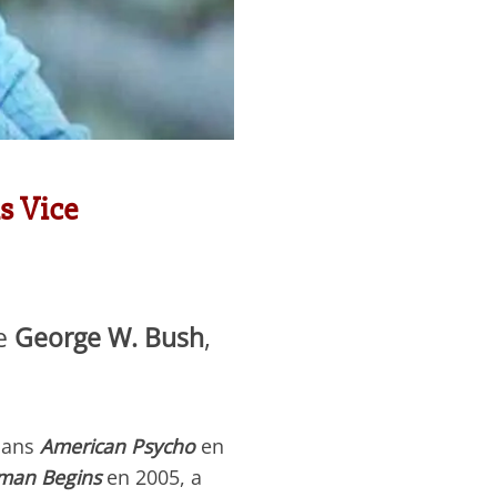
s Vice
de
George W. Bush
,
 dans
American Psycho
en
man Begins
en 2005, a