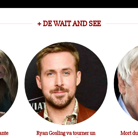
+ DE WAIT AND SEE
ante
Ryan Gosling va tourner un
Mort du