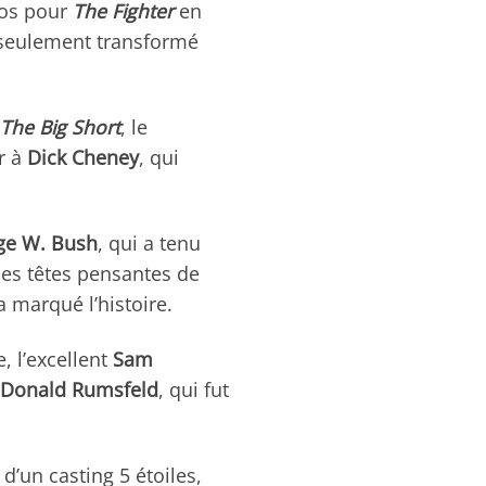
los pour
The Fighter
en
s seulement transformé
The Big Short
, le
r à
Dick Cheney
, qui
ge W. Bush
, qui a tenu
 des têtes pensantes de
 marqué l’histoire.
, l’excellent
Sam
Donald
Rumsfeld
, qui fut
d’un casting 5 étoiles,