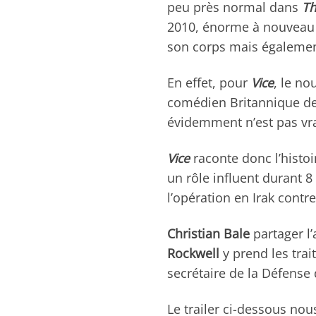
peu près normal dans
Th
2010, énorme à nouvea
son corps mais égalemen
En effet, pour
Vice
, le n
comédien Britannique de 
évidemment n’est pas vra
Vice
raconte donc l’histo
un rôle influent durant 8
l’opération en Irak contr
Christian Bale
partager l’
Rockwell
y prend les tra
secrétaire de la Défense
Le trailer ci-dessous no