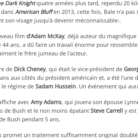
e Dark Knight
quatre années plus tard, reperdu 20 ki
u dans
American Bluff
en 2013, cette fois, Bale n’a pa
t son visage jusqu’à devenir méconnaissable-.
ouveau film
d’Adam McKay
, déjà auteur du magnifique
44 ans, a dû faire un travail énorme pour ressemble
iment le frère jumeau de l’acteur.
ire de
Dick Cheney
, qui était le vice-président de
Geor
 ans aux côtés du président américain et, a été l’une
e le régime de
Sadam Hussein
. Un évènement qui aura
affiche avec
Amy Adams
, qui jouera son épouse Lynne
its de Bush et le non moins épatant
Steve Carrell
y est
 de Bush pendant 5 ans.
us promet un traitement suffisamment original doublé 