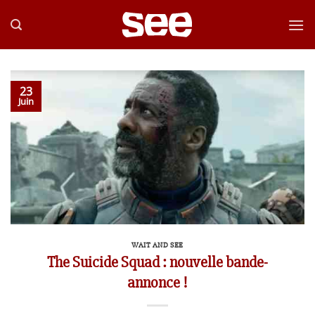
Passer
au
contenu
23
Juin
WAIT AND SEE
The Suicide Squad : nouvelle bande-
annonce !