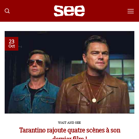
Passer
au
contenu
23
Oct
WAIT AND SEE
Tarantino rajoute quatre scènes à son