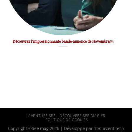
Découvrez l’impressionnante bande-annonce de Novembre￼
L’AVENTURE SEE
DÉCOUVREZ SEE-MAG.FR
POLITIQUE DE COOKIES
Copyright ©See mag 2026 | Développé par
1pourcent.tech