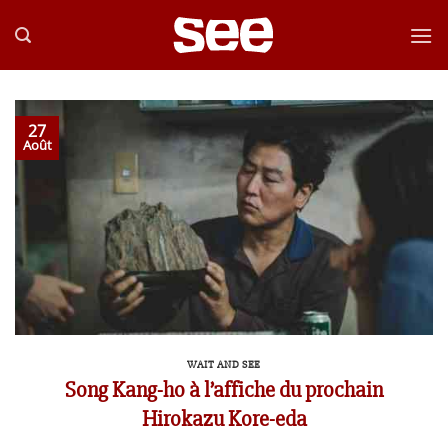
Passer
au
contenu
27
Août
WAIT AND SEE
Song Kang-ho à l’affiche du prochain
Hirokazu Kore-eda