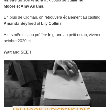
fenêtre
de
Joe Wright
aux côtés de
Julianne
Moore
et
Amy Adams
.
En plus de Oldman, on retrouvera également au casting,
Amanda Seyfried
et
Lily Collins
.
Alors même si on préfère le grand au petit écran, vivement
octobre 2020 et…
Wait and SEE !