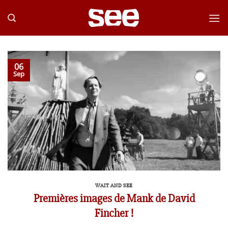
Passer
au
contenu
06
Sep
WAIT AND SEE
Premières images de Mank de David
Fincher !