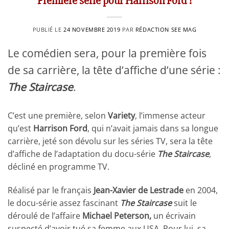
Première série pour Harrison Ford !
PUBLIÉ LE
24 NOVEMBRE 2019
PAR
RÉDACTION SEE MAG
Le comédien sera, pour la première fois
de sa carrière, la tête d’affiche d’une série :
The Staircase
.
C’est une première, selon
Variety
, l’immense acteur
qu’est
Harrison Ford
, qui n’avait jamais dans sa longue
carrière, jeté son dévolu sur les séries TV, sera la tête
d’affiche de l’adaptation du docu-série
The Staircase
,
décliné en programme TV.
Réalisé par le français
Jean-Xavier de Lestrade
en 2004,
le docu-série assez fascinant
The Staircase
suit le
déroulé de l’affaire
Michael Peterson,
un écrivain
suspecté d’avoir tué sa femme aux USA
.
Pour lui, sa