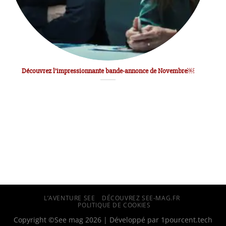
Découvrez l’impressionnante bande-annonce de Novembre￼
L’AVENTURE SEE
DÉCOUVREZ SEE-MAG.FR
POLITIQUE DE COOKIES
Copyright ©See mag 2026 | Développé par
1pourcent.tech