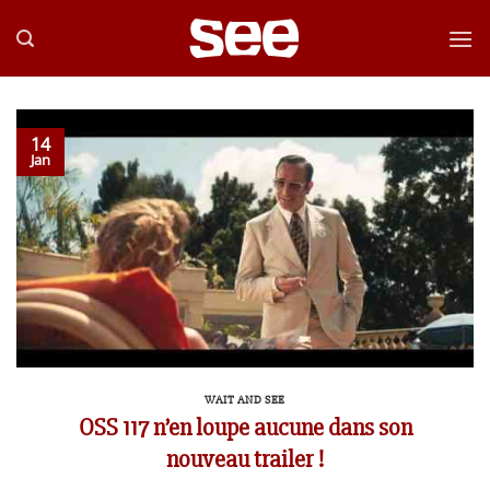
Passer
au
contenu
14
Jan
WAIT AND SEE
OSS 117 n’en loupe aucune dans son
nouveau trailer !