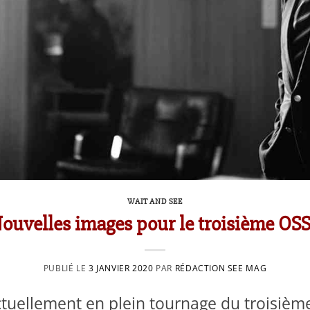
WAIT AND SEE
ouvelles images pour le troisième OSS
PUBLIÉ LE
3 JANVIER 2020
PAR
RÉDACTION SEE MAG
ctuellement en plein tournage du troisièm