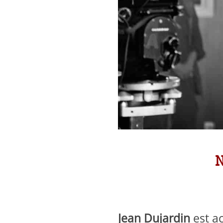
N
Jean Dujardin
est a