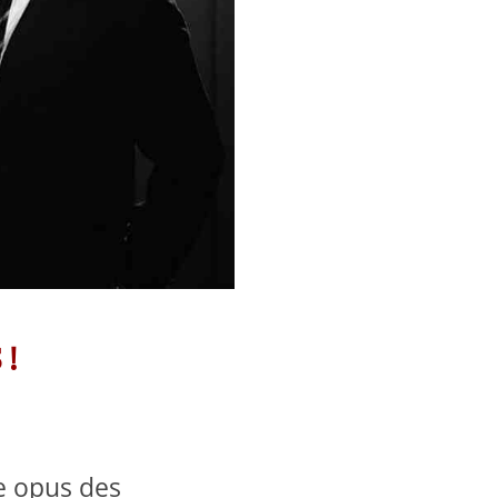
 !
e opus des