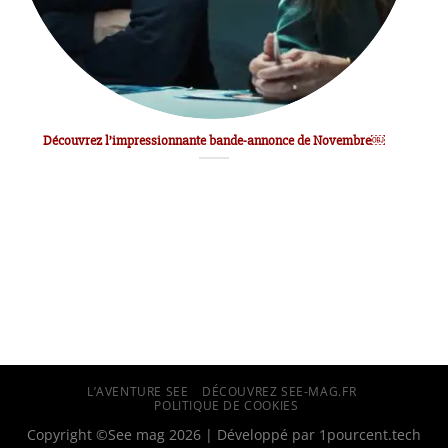
Découvrez l’impressionnante bande-annonce de Novembre￼
L’AVENTURE SEE
DÉCOUVREZ SEE-MAG.FR
POLITIQUE DE COOKIES
Copyright ©See mag 2026 | Développé par
1pourcent.tech