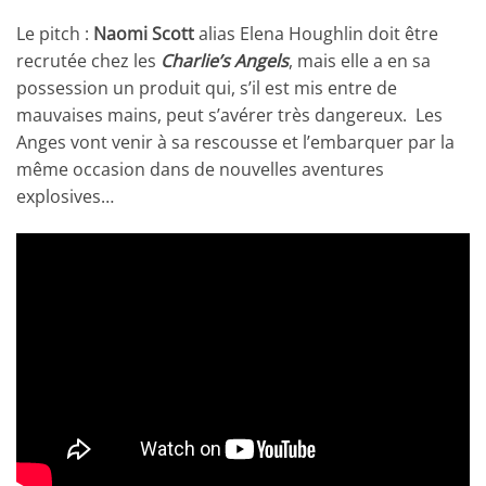
Le pitch :
Naomi Scott
alias Elena Houghlin doit être
recrutée chez les
Charlie’s Angels
, mais elle a en sa
possession un produit qui, s’il est mis entre de
mauvaises mains, peut s’avérer très dangereux. Les
Anges vont venir à sa rescousse et l’embarquer par la
même occasion dans de nouvelles aventures
explosives…