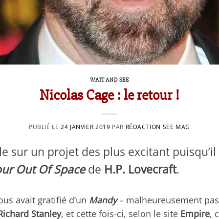
WAIT AND SEE
Nicolas Cage : le retour !
PUBLIÉ LE
24 JANVIER 2019
PAR
RÉDACTION SEE MAG
e sur un projet des plus excitant puisqu’il 
our Out Of Space
de
H.P. Lovecraft
.
us avait gratifié d’un
Mandy
– malheureusement pas s
Richard Stanley
, et cette fois-ci, selon le site
Empire
, 