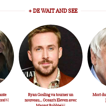
+ DE WAIT AND SEE
ante
Ryan Gosling va tourner un
Mort du
mbre￼
nouveau… Ocean’s Eleven avec
Margot Robbie￼