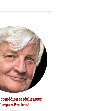
 comédien et réalisateur
Le comédien Michel Bouquet e
Jacques Perrin￼
mort￼