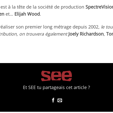
est à la tête de la société de production
SpectreVisio
en
et…
Elijah Wood
.
éaliser son premier long métrage depuis 2002,
le to
stribution, on trouvera également
Joely Richardson
,
To
Et SEE tu partageais cet article ?