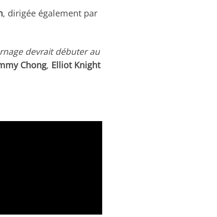
n
, dirigée également par
urnage devrait débuter au
mmy Chong
,
Elliot Knight