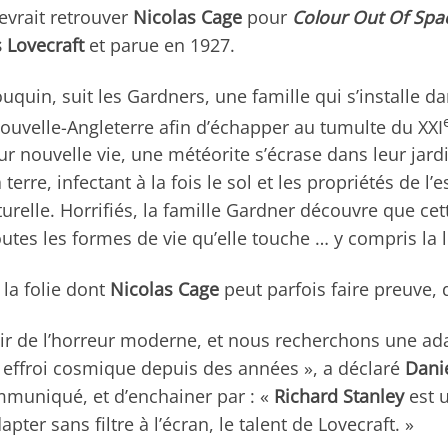
evrait retrouver
Nicolas Cage
pour
Colour Out Of Spa
 Lovecraft
et parue en 1927.
bouquin, suit les Gardners, une famille qui s’installe 
Nouvelle-Angleterre afin d’échapper au tumulte du XXI
eur nouvelle vie, une météorite s’écrase dans leur jard
terre, infectant à la fois le sol et les propriétés de 
urelle. Horrifiés, la famille Gardner découvre que cett
tes les formes de vie qu’elle touche … y compris la l
 la folie dont
Nicolas Cage
peut parfois faire preuve, d
noir de l’horreur moderne, et nous recherchons une ad
 effroi cosmique depuis des années », a déclaré
Dani
muniqué, et d’enchainer par : «
Richard Stanley
est u
pter sans filtre à l’écran, le talent de Lovecraft. »