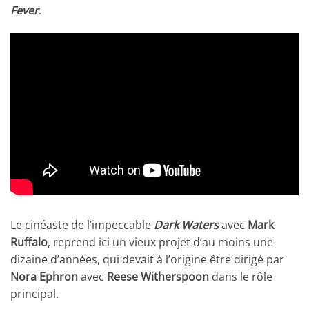
Fever
.
Le cinéaste de l’impeccable
Dark Waters
avec
Mark
Ruffalo
, reprend ici un vieux projet d’au moins une
dizaine d’années, qui devait à l’origine être dirigé par
Nora Ephron
avec
Reese Witherspoon
dans le rôle
principal.