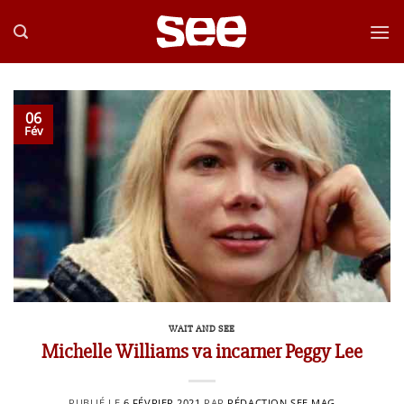
Passer
au
contenu
06
Fév
WAIT AND SEE
Michelle Williams va incarner Peggy Lee
PUBLIÉ LE
6 FÉVRIER 2021
PAR
RÉDACTION SEE MAG