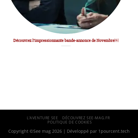
Découvrez l’impressionnante bande-annonce de Novembre￼
L’AVENTURE SEE
DÉCOUVREZ SEE-MAG.FR
POLITIQUE DE COOKIES
Copyright ©See mag 2026 | Développé par
1pourcent.tech