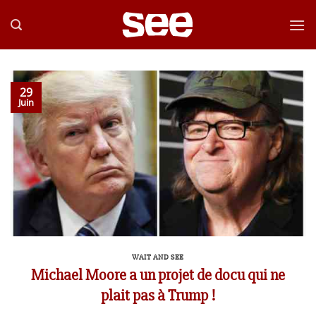
Passer
au
contenu
29
Juin
WAIT AND SEE
Michael Moore a un projet de docu qui ne
plait pas à Trump !