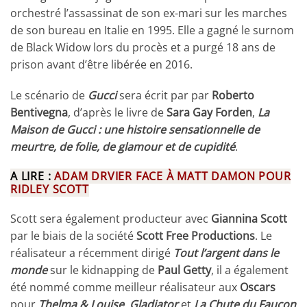
orchestré l’assassinat de son ex-mari sur les marches
de son bureau en Italie en 1995. Elle a gagné le surnom
de Black Widow lors du procès et a purgé 18 ans de
prison avant d’être libérée en 2016.
Le scénario de
Gucci
sera écrit par par
Roberto
Bentivegna
, d’après le livre de
Sara Gay
Forden
,
La
Maison de Gucci : une histoire sensationnelle de
meurtre, de folie, de glamour et de cupidité
.
A LIRE :
ADAM DRVIER FACE À MATT DAMON POUR
RIDLEY SCOTT
Scott sera également producteur avec
Giannina Scott
par le biais de la société
Scott Free Productions
. Le
réalisateur a récemment dirigé
Tout l’argent dans le
monde
sur le kidnapping de
Paul Getty
, il a également
été nommé comme meilleur réalisateur aux
Oscars
pour
Thelma & Louise
,
Gladiator
et
La Chute du Faucon