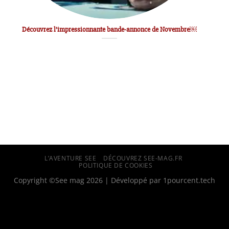
Découvrez l’impressionnante bande-annonce de Novembre￼
L’AVENTURE SEE
DÉCOUVREZ SEE-MAG.FR
POLITIQUE DE COOKIES
Copyright ©See mag 2026 | Développé par
1pourcent.tech