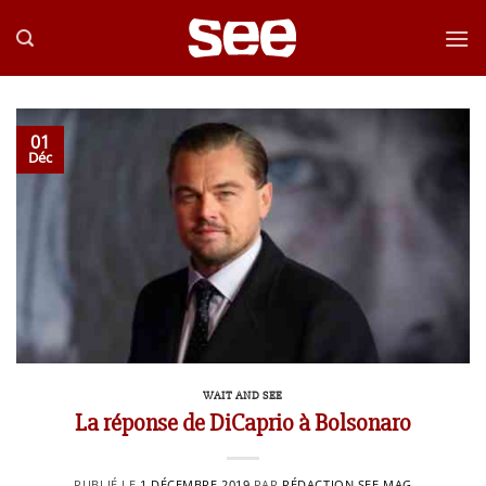
Passer
au
contenu
01
Déc
WAIT AND SEE
La réponse de DiCaprio à Bolsonaro
PUBLIÉ LE
1 DÉCEMBRE 2019
PAR
RÉDACTION SEE MAG