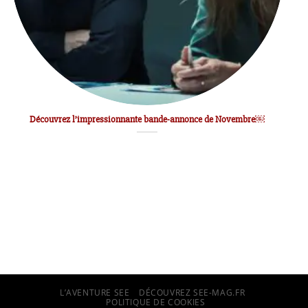
Découvrez l’impressionnante bande-annonce de Novembre￼
L’AVENTURE SEE
DÉCOUVREZ SEE-MAG.FR
POLITIQUE DE COOKIES