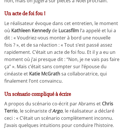
non, mais on jugera sur pièces à Noël prochain.
Un acte de foi fou !
Le réalisateur évoque dans cet entretien, le moment
où
Kathleen Kennedy
de
Lucasfilm
l’a appelé et lui a
dit : « Voudriez-vous monter à bord une nouvelle
fois ? », et de sa réaction : « Tout s’est passé assez
rapidement. C’était un acte de foi fou. Et il y a eu un
moment où j’ai presque dit : “Non, je ne vais pas faire
ça” ». Mais c’était sans compter sur l’épouse du
cinéaste et
Katie McGrath
sa collaboratrice, qui
finalement l’ont convaincu.
Un scénario compliqué à écrire
A propos du scénario co-écrit par Abrams et
Chris
Terrio
, le scénariste d’
Argo
, le réalisateur a déclaré
ceci : « C’était un scénario complètement inconnu.
J’avais quelques intuitions pour conduire l’histoire.