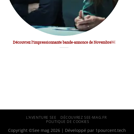
Découvrez l’impressionnante bande-annonce de Novembre￼
L’AVENTURE SEE
DÉCOUVREZ SEE-MAG.FR
POLITIQUE DE COOKIES
Copyright ©See mag 2026 | Développé par
1pourcent.tech