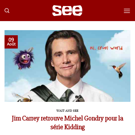
Passer
au
contenu
09
Août
WAIT AND SEE
Jim Carrey retrouve Michel Gondry pour la
série Kidding