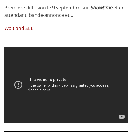
Première diffusion le 9 septembre sur
Showtime
et en
attendant, bande-annonce et…
Wait and SEE !