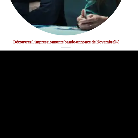
Découvrez l’impressionnante bande-annonce de Novembre￼
L’AVENTURE SEE
DÉCOUVREZ SEE-MAG.FR
POLITIQUE DE COOKIES
Copyright ©See mag 2026 | Développé par
1pourcent.tech