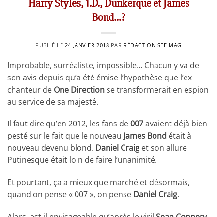
Harry Styles, 1.D., Dunkerque et James
Bond…?
PUBLIÉ LE
24 JANVIER 2018
PAR
RÉDACTION SEE MAG
Improbable, surréaliste, impossible… Chacun y va de
son avis depuis qu’a été émise l’hypothèse que l’ex
chanteur de
One Direction
se transformerait en espion
au service de sa majesté.
Il faut dire qu’en 2012, les fans de
007
avaient déjà bien
pesté sur le fait que le nouveau
James Bond
était à
nouveau devenu blond.
Daniel Craig
et son allure
Putinesque était loin de faire l’unanimité.
Et pourtant, ça a mieux que marché et désormais,
quand on pense « 007 », on pense
Daniel Craig
.
Alors, est-il envisageable qu’après le viril
Sean Connery
,