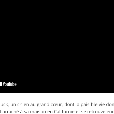
e Buck, un chien au grand cœur, dont la paisible vie d
t arraché à sa maison en Californie et se retrouve e