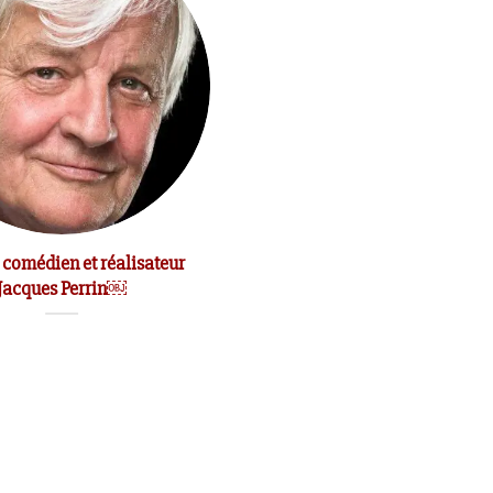
 comédien et réalisateur
Le comédien Michel Bouquet e
Jacques Perrin￼
mort￼