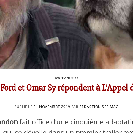
WAIT AND SEE
Ford et Omar Sy répondent à L’Appel d
PUBLIÉ LE
21 NOVEMBRE 2019
PAR
RÉDACTION SEE MAG
London
fait office d’une cinquième adaptat
qui se dévoile dans un premier trailer a