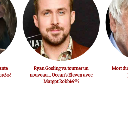
ante
Ryan Gosling va tourner un
Mort du
mbre￼
nouveau… Ocean’s Eleven avec
Margot Robbie￼