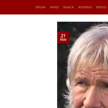
Passer
SPEAK
MIND
SNACK
REWIND
MOOD
au
contenu
21
Nov