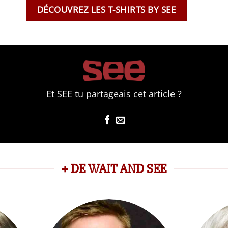
DÉCOUVREZ LES T-SHIRTS BY SEE
Et SEE tu partageais cet article ?
+ DE WAIT AND SEE