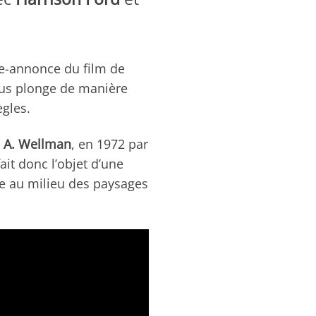
de-annonce du film de
us plonge de manière
ègles.
m A. Wellman
, en 1972 par
fait donc l’objet d’une
e au milieu des paysages