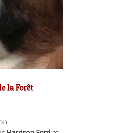
e la Forêt
ion
vec
Harrison Ford
et