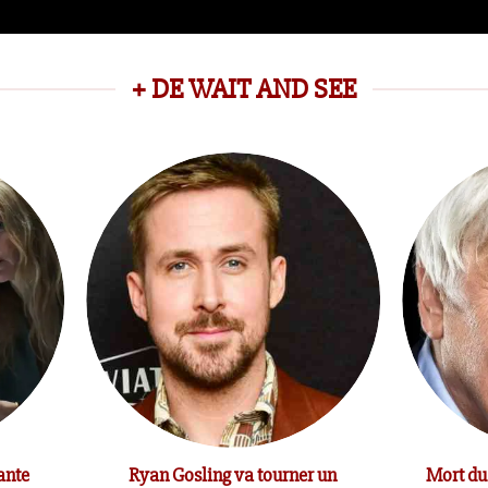
+ DE WAIT AND SEE
ante
Ryan Gosling va tourner un
Mort du