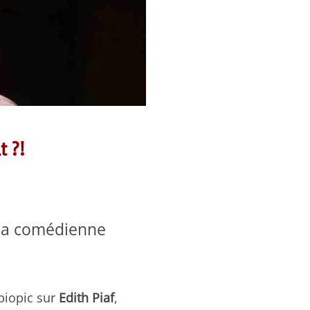
t ?!
 la comédienne
 biopic sur
Edith Piaf
,