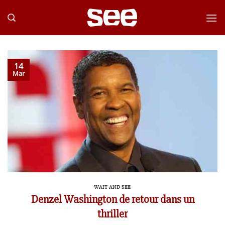
Passer
au
contenu
14
Mar
WAIT AND SEE
Denzel Washington de retour dans un
thriller