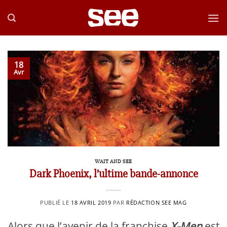
Passer
au
contenu
18
Avr
WAIT AND SEE
Dark Phoenix, l’ultime bande-annonce
PUBLIÉ LE
18 AVRIL 2019
PAR
RÉDACTION SEE MAG
Alors que l’avenir de la franchise
X-Men
est