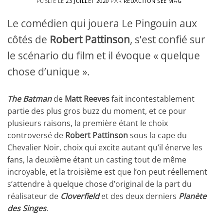
PUBLIÉ LE
23 JUILLET 2020
PAR
RÉDACTION SEE MAG
Le comédien qui jouera Le Pingouin aux
côtés de
Robert Pattinson
, s’est confié sur
le scénario du film et il évoque « quelque
chose d’unique ».
The Batman
de
Matt Reeves
fait incontestablement
partie des plus gros buzz du moment, et ce pour
plusieurs raisons, la première étant le choix
controversé de
Robert Pattinson
sous la cape du
Chevalier Noir, choix qui excite autant qu’il énerve les
fans, la deuxième étant un casting tout de même
incroyable, et la troisième est que l’on peut réellement
s’attendre à quelque chose d’original de la part du
réalisateur de
Cloverfield
et des deux derniers
Planète
des Singes
.