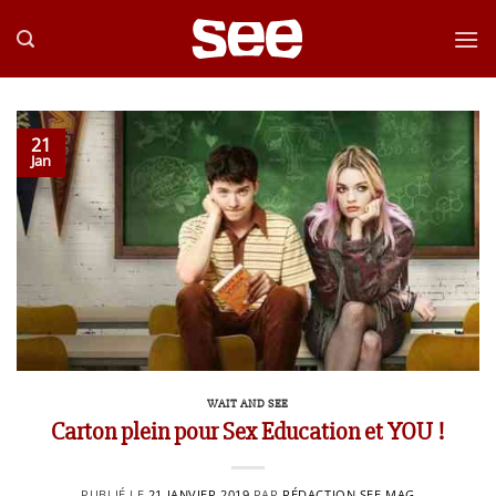
Passer
au
contenu
21
Jan
WAIT AND SEE
Carton plein pour Sex Education et YOU !
PUBLIÉ LE
21 JANVIER 2019
PAR
RÉDACTION SEE MAG