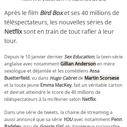
Après le film
Bird Box
et ses 40 millions de
téléspectateurs, les nouvelles séries de
Netflix
sont en train de tout rafler à leur
tour.
Depuis le 10 janvier dernier
Sex Education
, la teen-série
anglaise avec notamment
Gillian Anderson
en mère
sexologue et déjantée et les comédiens
Assa
Buetterfield
, vu dans
Hugo Cabret
de
Martin Scorsese
et la toute jeune
Emma MacKey
, fait un véritable carton
et devrait atteindre le score de 40 millions de
téléspectateurs à la mi-février selon
Netflix
.
Dans une série de tweets, la chaine de streaming a
aussi annoncé que sa série
YOU
avec notamment
Penn
Badgley
, issu de
Gossip Girl
, en dangereux sociopathe,