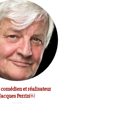
 comédien et réalisateur
Le comédien Michel Bouquet e
Jacques Perrin￼
mort￼