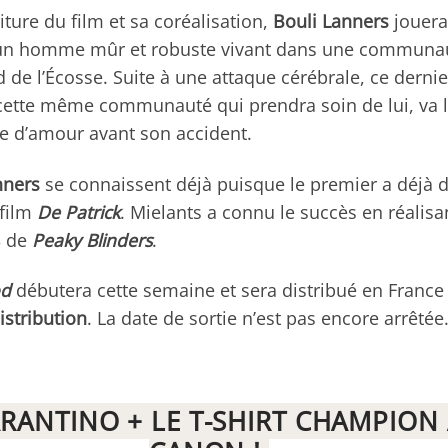
riture du film et sa coréalisation,
Bouli Lanners
jouera
l, un homme mûr et robuste vivant dans une communa
rd de l’Écosse. Suite à une attaque cérébrale, ce dern
cette même communauté qui prendra soin de lui, va l
ire d’amour avant son accident.
nners
se connaissent déjà puisque le premier a déjà di
 film
De Patrick
. Mielants a connu le succès en réalis
3 de
Peaky Blinders
.
od
débutera cette semaine et sera distribué en France
istribution
. La date de sortie n’est pas encore arrêtée
RANTINO + LE T-SHIRT CHAMPION 