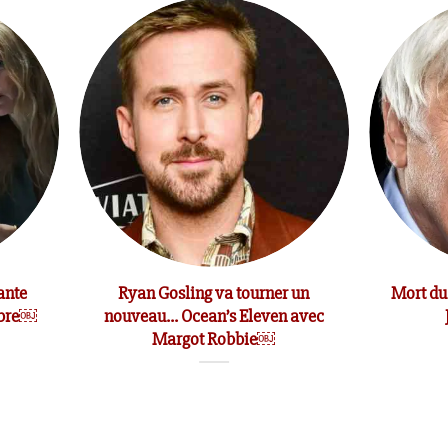
ante
Ryan Gosling va tourner un
Mort du
mbre￼
nouveau… Ocean’s Eleven avec
Margot Robbie￼