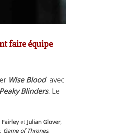
nt faire équipe
ser
Wise Blood
avec
Peaky Blinders
. Le
 Fairley
et
Julian Glover
,
ue
Game of Thrones
.