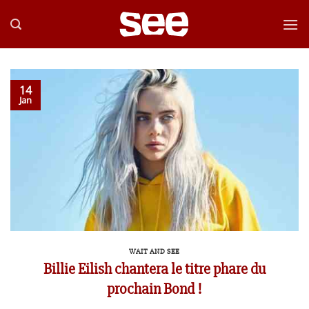
Passer
au
contenu
14
Jan
WAIT AND SEE
Billie Eilish chantera le titre phare du
prochain Bond !