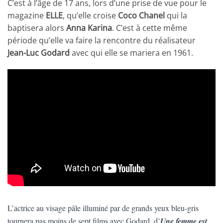
C’est à l’âge de 17 ans, lors d’une prise de vue pour le
magazine
ELLE
, qu’elle croise
Coco Chanel
qui la
baptisera alors
Anna Karina
. C’est à cette même
période qu’elle va faire la rencontre du réalisateur
Jean-Luc Godard
avec qui elle se mariera en 1961.
L’actrice au visage pâle illuminé par de grands yeux bleu-gris
tournera pas moins de sept films avec Godard, d’
Une femme est