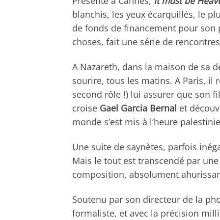
Présenté à Cannes,
It must be Heav
blanchis, les yeux écarquillés, le 
de fonds de financement pour son pr
choses, fait une série de rencontres
A Nazareth, dans la maison de sa déf
sourire, tous les matins. A Paris, il
second rôle !) lui assurer que son f
croise
Gael Garcia Bernal
et découvr
monde s’est mis à l’heure palestini
Une suite de saynètes, parfois inég
Mais le tout est transcendé par une
composition, absolument ahurissan
Soutenu par son directeur de la p
formaliste, et avec la précision mil