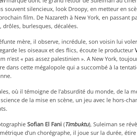
en
marque donc le grand retour de Suleiman au ciném
plus souvent silencieux, look Droopy, en metteur en s
ochain film. De Nazareth à New York, en passant par 
, drôles, burlesques, décalées.
unte mère, il observe, incrédule, son voisin lui voler 
 regarde les oiseaux et des flics, écoute le producteur
ilm n’est « pas assez palestinien ». A New York, toujo
e dans cette mégalopole qui a succombé à la tentatio
enne.
ales, où il témoigne de l’absurdité du monde, de la mo
 science de la mise en scène, un jeu avec le hors-cha
ts.
hotographie
Sofian El Fani
(
Timbuktu
), Suleiman se rév
limétrique d’un chorégraphe, il joue sur la durée, étir