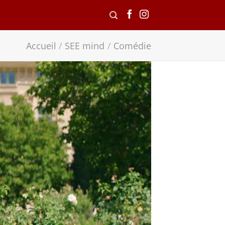
Accueil
/
SEE mind
/
Comédie