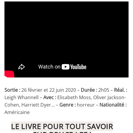
Sortie :
26 février et 22 juin 2020 –
Durée :
2h05 –
Réal. :
Leigh Whannell –
Avec :
Elisabeth Moss, Oliver Jackson-
Cohen, Harriett Dyer… –
Genre :
horreur –
Nationalité :
Américaine
LE LIVRE POUR TOUT SAVOIR