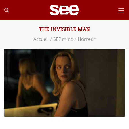
Passer
au
contenu
THE INVISIBLE MAN
Accueil
/
SEE mind
/
Horreur