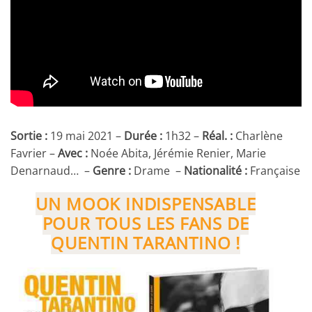
Sortie :
19 mai 2021 –
Durée :
1h32 –
Réal. :
Charlène
Favrier –
Avec :
Noée Abita, Jérémie Renier, Marie
Denarnaud… –
Genre :
Drame –
Nationalité
:
Française
UN MOOK INDISPENSABLE
POUR TOUS LES FANS DE
QUENTIN TARANTINO !