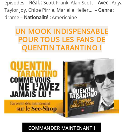
épisodes –
Réal. :
Scott Frank, Alan Scott –
Avec :
Anya
Taylor Joy, Chloe Pirrie, Marielle Heller… –
Genre :
drame –
Nationalité :
Américaine
UN MOOK INDISPENSABLE
POUR TOUS LES FANS DE
QUENTIN TARANTINO !
COMMANDER MAINTENANT !