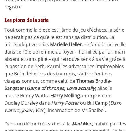
registre.
Les pions de la série
Tout comme la pièce est l’âme du jeu d’échecs, la série
ne serait pas ce qu’elle est sans sa distribution. La
mère adoptive, alias
Marielle Heller
, se fond à merveille
dans ce rôle de femme au foyer – humiliée par un mari
absent et sans pitié – qui retrouve sens à sa vie grâce à
la passion de Beth. Parmi les adversaires impitoyables
que Beth défie lors des tournois, s’affrontent des
visages connus, comme celui de
Thomas Brodie-
Sangster
(
Game of thrones
,
Love actually
) alias le
maitre Benny Watts.
Harry Melling
, interprète de
Dudley Dursley dans
Harry Potter
ou
Bill Camp
(
Dark
waters
,
Joker
,
Vice
), incarnation de Mr.Shaibel.
Dans un décor très sixties à la
Mad Men
, habité par des
personnages attachants et pourvus d’humanité,
Le jeu