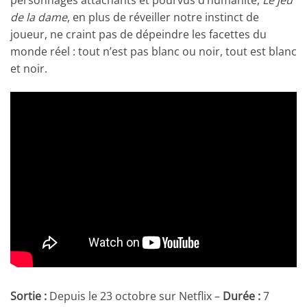
de la dame
, en plus de réveiller notre instinct de
joueur, ne craint pas de dépeindre les facettes du
monde réel : tout n’est pas blanc ou noir, tout est blanc
et noir.
Sortie :
Depuis le 23 octobre sur Netflix –
Durée :
7