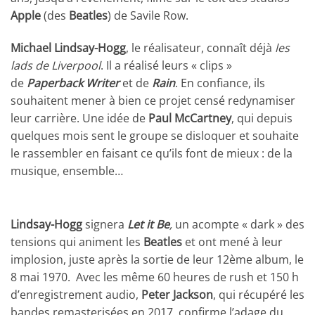
Apple
(des
Beatles
) de Savile Row.
Michael Lindsay-Hogg
, le réalisateur, connaît déjà
les
lads de Liverpool
. Il a réalisé leurs « clips »
de
Paperback Writer
et de
Rain
. En confiance, ils
souhaitent mener à bien ce projet censé redynamiser
leur carrière. Une idée de
Paul McCartney
, qui depuis
quelques mois sent le groupe se disloquer et souhaite
le rassembler en faisant ce qu’ils font de mieux : de la
musique, ensemble…
Lindsay-Hogg
signera
Let it Be
,
un acompte « dark » des
tensions qui animent les
Beatles
et ont mené à leur
implosion, juste après la sortie de leur 12ème album, le
8 mai 1970. Avec les même 60 heures de rush et 150 h
d’enregistrement audio,
Peter Jackson
, qui récupéré les
bandes remasterisées en 2017, confirme l’adage du