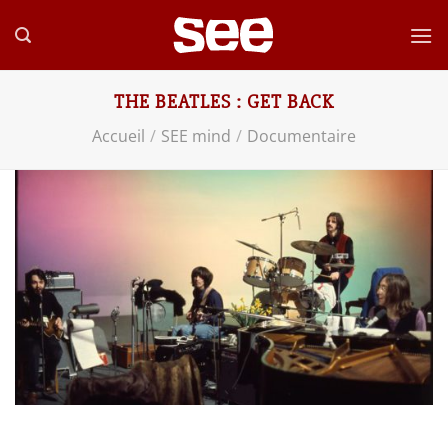
Passer
au
contenu
THE BEATLES : GET BACK
Accueil
/
SEE mind
/
Documentaire