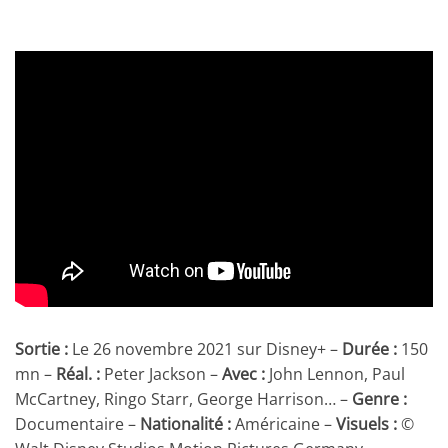
Sortie :
Le 26 novembre 2021 sur Disney+ –
Durée :
150
mn –
Réal. :
Peter Jackson –
Avec
:
John Lennon, Paul
McCartney, Ringo Starr, George Harrison… –
Genre :
Documentaire –
Nationalité :
Américaine –
Visuels :
©