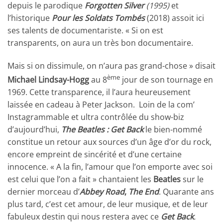
depuis le parodique
Forgotten Silver
(1995)
et
l’historique
Pour les Soldats Tombés
(2018) assoit ici
ses talents de documentariste. « Si on est
transparents, on aura un très bon documentaire.
Mais si on dissimule, on n’aura pas grand-chose » disait
ème
Michael Lindsay-Hogg
au 8
jour de son tournage en
1969. Cette transparence, il l’aura heureusement
laissée en cadeau à Peter Jackson.
Loin de la com’
Instagrammable et ultra contrôlée du show-biz
d’aujourd’hui,
The Beatles : Get Back
le bien-nommé
constitue un retour aux sources d’un âge d’or du rock,
encore empreint de sincérité et d’une certaine
innocence. « A la fin, l’amour que l’on emporte avec soi
est celui que l’on a fait » chantaient les
Beatles
sur le
dernier morceau d’
Abbey Road
,
The End
. Quarante ans
plus tard, c’est cet amour, de leur musique, et de leur
fabuleux destin qui nous restera avec ce
Get Back
.