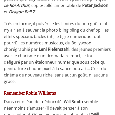
Le Roi Arthur
, copié/collé lamentable de
Peter Jackson
et
Dragon Ball Z
.
Très en forme, il pulvérise les limites du bon goût et il
n’y a rien à sauver : la photo bling bling du chef op’, les
effets spéciaux bâclés (ah, le tigre numérique tout
pourri), les numéros musicaux, du Bollywood
chorégraphié par
Leni Riefenstahl
, des jeunes premiers
avec le charisme d’un dromadaire mort, le tout
défiguré par un étalonneur numérique sous coke qui
peinturlure chaque pixel à la sauce pop art… C’est du
cinéma de nouveau riche, sans aucun goût, ni aucune
grâce.
Remember Robin Williams
Dans cet océan de médiocrité,
Will Smith
semble
néanmoins s’amuser (il devait penser à son
pourcentage). Génie hip hop cool et rigolard (
Will