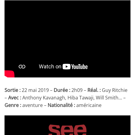
Sortie :
22 mai 2019 –
Durée :
2h09 –
Réal. :
Guy Ritchie
–
Avec :
Anthony Kavanagh, Hiba Tawaji, Will Smith… –
Genre :
aventure –
Nationalité :
américaine