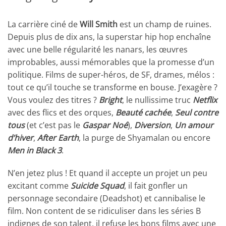
La carrière ciné de
Will Smith
est un champ de ruines.
Depuis plus de dix ans, la superstar hip hop enchaîne
avec une belle régularité les nanars, les œuvres
improbables, aussi mémorables que la promesse d’un
politique. Films de super-héros, de SF, drames, mélos :
tout ce qu’il touche se transforme en bouse. J’exagère ?
Vous voulez des titres ?
Bright
, le nullissime truc
Netflix
avec des flics et des orques,
Beauté cachée
,
Seul contre
tous
(et c’est pas le
Gaspar Noé
),
Diversion
,
Un amour
d’hiver
,
After Earth
, la purge de Shyamalan ou encore
Men in Black 3
.
N’en jetez plus ! Et quand il accepte un projet un peu
excitant comme
Suicide Squad
, il fait gonfler un
personnage secondaire (Deadshot) et cannibalise le
film. Non content de se ridiculiser dans les séries B
indignes de son talent, il refuse les bons films avec une