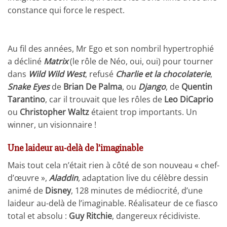
constance qui force le respect.
Au fil des années, Mr Ego et son nombril hypertrophié
a décliné
Matrix
(le rôle de Néo, oui, oui) pour tourner
dans
Wild Wild West
, refusé
Charlie et la chocolaterie
,
Snake Eyes
de
Brian De Palma
, ou
Django
, de
Quentin
Tarantino
, car il trouvait que les rôles de
Leo DiCaprio
ou
Christopher Waltz
étaient trop importants. Un
winner, un visionnaire !
Une laideur au-delà de l’imaginable
Mais tout cela n’était rien à côté de son nouveau « chef-
d’œuvre »,
Aladdin
, adaptation live du célèbre dessin
animé de
Disney
, 128 minutes de médiocrité, d’une
laideur au-delà de l’imaginable. Réalisateur de ce fiasco
total et absolu :
Guy Ritchie
, dangereux récidiviste.