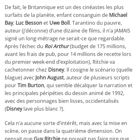
De fait, le Britannique est un des cinéastes les plus
surfaits de la planète, enfant consanguin de
Michael
Bay
,
Luc Besson
et
Uwe Boll
. Tarantino du pauvre,
auteur (j’déconne) d’une dizaine de films, il n’a JAMAIS
signé un long-métrage ne serait-ce que regardable.
Après l’échec du
Roi Arthur
(budget de 175 millions,
avant les frais de pub, pour 14 millions de recette lors
du premier week-end d’exploitation), Ritchie va
cachetonner chez
Disney
. Il cosigne le scénario (quelle
blague) avec
John August
, auteur de plusieurs scripts
pour
Tim Burton
, qui semble décalquer la narration et
les principales péripéties du dessin animé de 1992,
avec des personnages bien lisses, occidentalisés
(
Disney
lave plus blanc ?).
Cela n’a aucune sorte d’intérêt, mais avec la mise en
scène, on passe dans la quatrième dimension. On
pensait que
Guy Ritchie
ne pouvait pas faire pire que